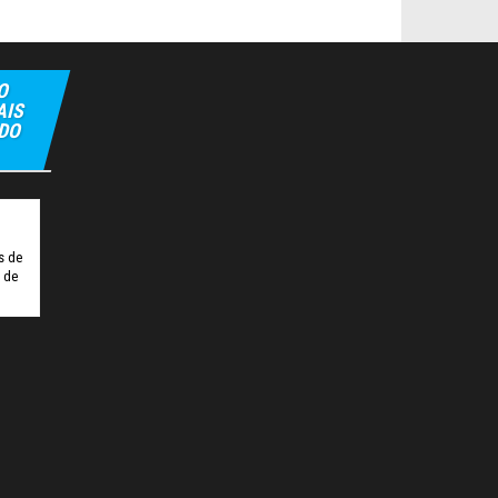
O
AIS
 DO
ipbet
Hiltonbet
Elexbet Giris
Bahis Siteleri
s de
o de