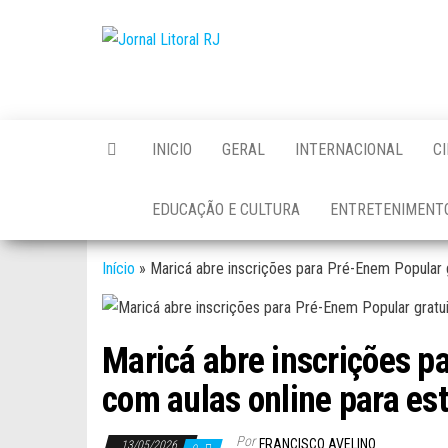
Skip
to
Jornal
the
Litoral
content
RJ
INICIO
GERAL
INTERNACIONAL
C
EDUCAÇÃO E CULTURA
ENTRETENIMENT
Início
»
Maricá abre inscrições para Pré-Enem Popular g
Maricá abre inscrições p
com aulas online para es
Por
FRANCISCO AVELINO
13/05/2026