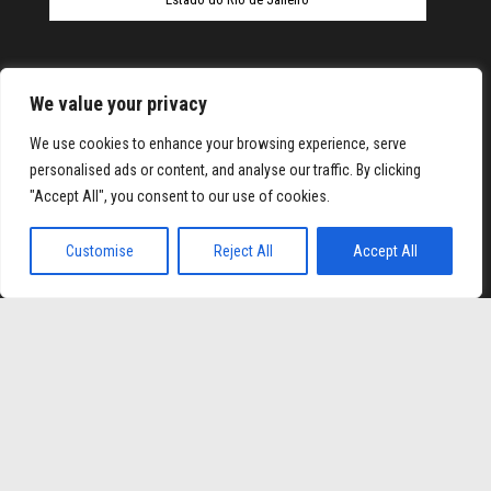
We value your privacy
We use cookies to enhance your browsing experience, serve
personalised ads or content, and analyse our traffic. By clicking
Hiltonbet
Elexbet Giris
Bahis Siteleri
"Accept All", you consent to our use of cookies.
Orgulhosamente mantido com
WordPress
|
Tema:
Envo
Customise
Reject All
Accept All
Magazine