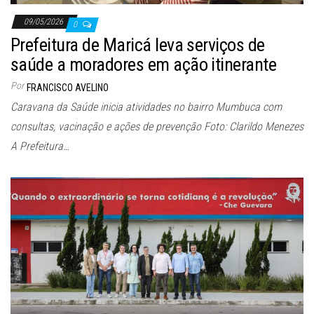
09/05/2026
0
Prefeitura de Maricá leva serviços de
saúde a moradores em ação itinerante
Por
FRANCISCO AVELINO
Caravana da Saúde inicia atividades no bairro Mumbuca com
consultas, vacinação e ações de prevenção Foto: Clarildo Menezes
A Prefeitura…