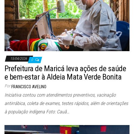
15/04/2026
0
Prefeitura de Maricá leva ações de saúde
e bem-estar à Aldeia Mata Verde Bonita
Por
FRANCISCO AVELINO
Iniciativa contou com atendimentos preventivos, vacinação
antirrábica, coleta de exames, testes rápidos, além de orientações
à população indígena Foto: Cauã…