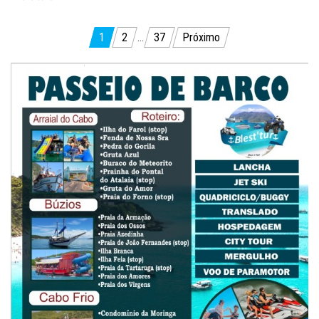
Paginação
1
2
…
37
Próximo
de
posts