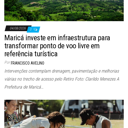
04/08/2026
0
Maricá investe em infraestrutura para
transformar ponto de voo livre em
referência turística
Por
FRANCISCO AVELINO
Intervenções contemplam drenagem, pavimentação e melhorias
viárias no trecho de acesso pelo Retiro Foto: Clarildo Menezes A
Prefeitura de Maricá…