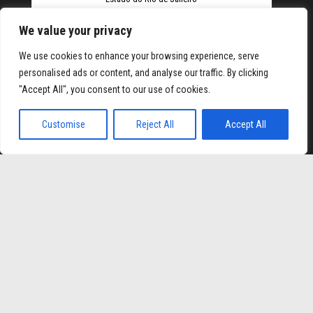
We value your privacy
We use cookies to enhance your browsing experience, serve
personalised ads or content, and analyse our traffic. By clicking
"Accept All", you consent to our use of cookies.
Hiltonbet
Elexbet Giris
Bahis Siteleri
Customise
Reject All
Accept All
Orgulhosamente mantido com
WordPress
|
Tema:
Envo
Magazine