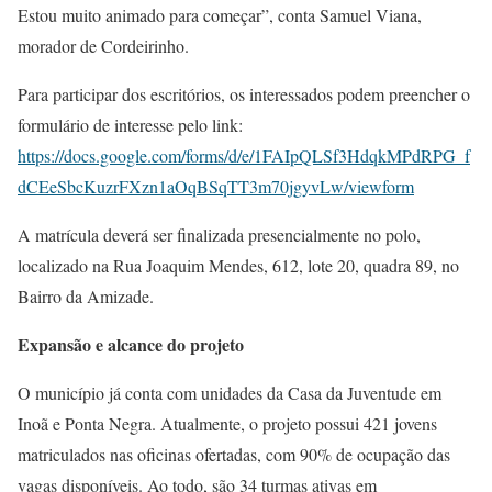
Estou muito animado para começar”, conta Samuel Viana,
morador de Cordeirinho.
Para participar dos escritórios, os interessados ​​podem preencher o
formulário de interesse pelo link:
https://docs.google.com/forms/d/e/1FAIpQLSf3HdqkMPdRPG_f
dCEeSbcKuzrFXzn1aOqBSqTT3m70jgyvLw/viewform
A matrícula deverá ser finalizada presencialmente no polo,
localizado na Rua Joaquim Mendes, 612, lote 20, quadra 89, no
Bairro da Amizade.
Expansão e alcance do projeto
O município já conta com unidades da Casa da Juventude em
Inoã e Ponta Negra. Atualmente, o projeto possui 421 jovens
matriculados nas oficinas ofertadas, com 90% de ocupação das
vagas disponíveis. Ao todo, são 34 turmas ativas em