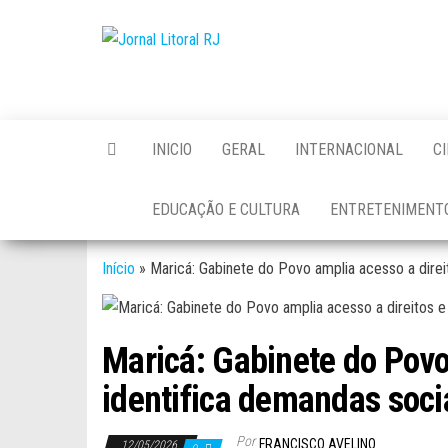
Skip
to
Jornal
the
Litoral
content
RJ
INICIO
GERAL
INTERNACIONAL
C
EDUCAÇÃO E CULTURA
ENTRETENIMENT
Início
»
Maricá: Gabinete do Povo amplia acesso a dire
Maricá: Gabinete do Povo
identifica demandas soc
Por
FRANCISCO AVELINO
12/05/2026