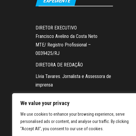
EXPEDIENTE
DIRETOR EXECUTIVO
Francisco Avelino da Costa Neto
MTE/ Registro Profissional –
0039425/RJ
DIRETORA DE REDAÇÃO
Lívia Tavares. Jornalista e Assessora de
imprensa
Vice-diretora Priscila Dias Jornalista
We value your privacy
Contato da redação via WhatsApp:
We use cookies to enhance your browsing experience, serve
21 98604-5878
personalised ads or content, and analyse our traffic. By clicking
"Accept All", you consent to our use of cookies.
FOTOGRAFIA