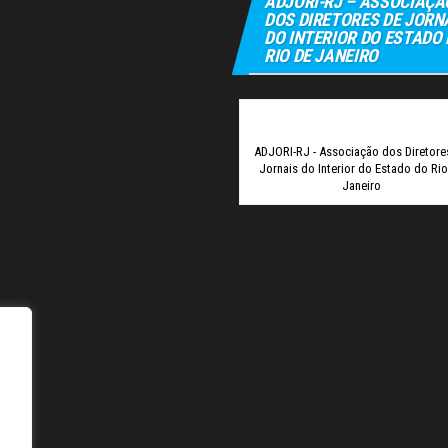
ADJORI-RJ – ASSOCIAÇÃ
DOS DIRETORES DE JORN
DO INTERIOR DO ESTADO
RIO DE JANEIRO
Elexbet
Tu
ADJORI-RJ - Associação dos Diretore
Jornais do Interior do Estado do Ri
Janeiro