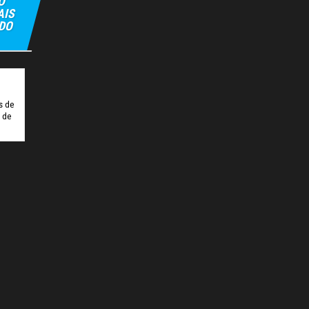
O
AIS
 DO
lipbet
Hiltonbet
Elexbet Giris
Bahis Siteleri
s de
o de