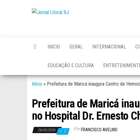
Skip
to
Jornal
the
Litoral
content
RJ
INICIO
GERAL
INTERNACIONAL
C
EDUCAÇÃO E CULTURA
ENTRETENIMENT
Início
»
Prefeitura de Maricá inaugura Centro de Hemodi
Prefeitura de Maricá ina
no Hospital Dr. Ernesto 
Por
FRANCISCO AVELINO
26/05/2026
0