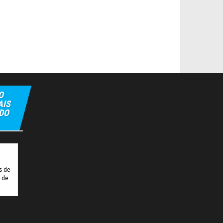
O
AIS
 DO
Tulipbet
Hiltonbet
Elexbet Giris
Bahis Siteleri
s de
o de