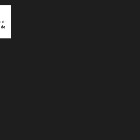
ulipbet
Hiltonbet
Elexbet Giris
Bahis Siteleri
s de
o de