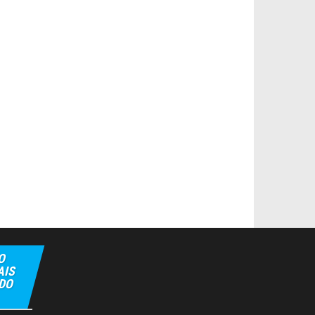
O
AIS
 DO