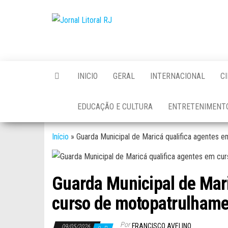
Skip
to
Jornal
the
Litoral
content
RJ
INICIO
GERAL
INTERNACIONAL
C
EDUCAÇÃO E CULTURA
ENTRETENIMENT
Início
»
Guarda Municipal de Maricá qualifica agentes 
Guarda Municipal de Mari
curso de motopatrulham
Por
FRANCISCO AVELINO
09/05/2026