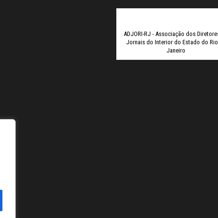
Elexbet
T
ADJORI-RJ - Associação dos Diretore
Jornais do Interior do Estado do Ri
Janeiro