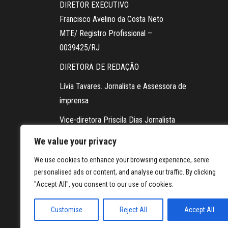
DIRETOR EXECUTIVO
Francisco Avelino da Costa Neto
MTE/ Registro Profissional –
0039425/RJ
DIRETORA DE REDAÇÃO
Lívia Tavares. Jornalista e Assessora de
imprensa
Vice-diretora Priscila Dias Jornalista
Contato da redação via WhatsApp:
We value your privacy
21 98604-5878
We use cookies to enhance your browsing experience, serve
personalised ads or content, and analyse our traffic. By clicking
FOTOGRAFIA
"Accept All", you consent to our use of cookies.
Jennifer Assis
Customise
Reject All
Accept All