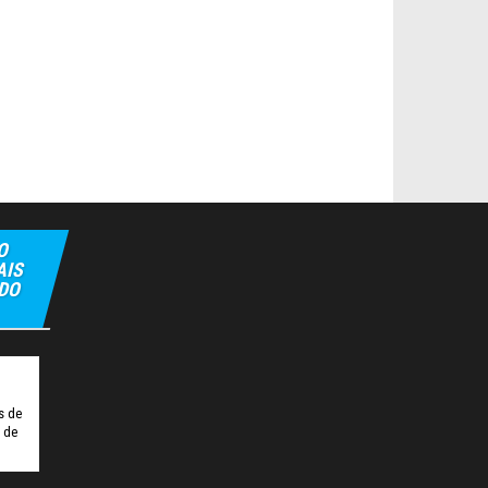
O
AIS
 DO
t
Tulipbet
Hiltonbet
Elexbet Giris
Bahis Siteleri
s de
o de