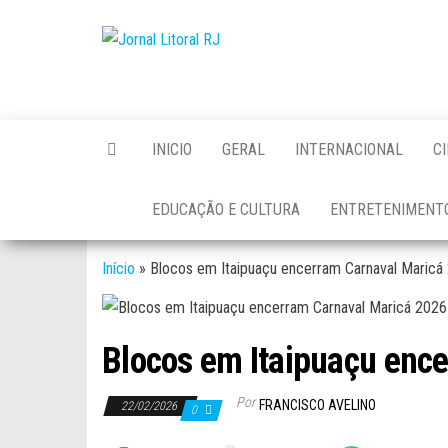
Skip
to
Jornal
the
Litoral
content
RJ
INICIO
GERAL
INTERNACIONAL
C
EDUCAÇÃO E CULTURA
ENTRETENIMENT
Início
»
Blocos em Itaipuaçu encerram Carnaval Maricá
Blocos em Itaipuaçu enc
Por
FRANCISCO AVELINO
22/02/2026
0