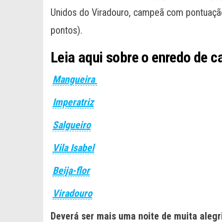
Unidos do Viradouro, campeã com pontuação
pontos).
Leia aqui sobre o enredo de c
Mangueira
Imperatriz
Salgueiro
Vila Isabel
Beija-flor
Viradouro
Deverá ser mais uma noite de muita alegri