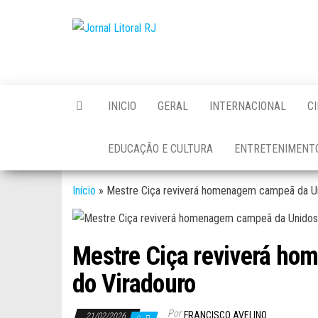
Skip
to
Jornal
the
Litoral
content
RJ
INICIO
GERAL
INTERNACIONAL
C
EDUCAÇÃO E CULTURA
ENTRETENIMENT
Início
»
Mestre Ciça reviverá homenagem campeã da Un
Mestre Ciça reviverá h
do Viradouro
Por
FRANCISCO AVELINO
21/02/2026