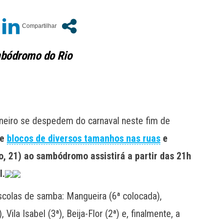
ambódromo do Rio
Janeiro se despedem do carnaval neste fim de
de
blocos de diversos tamanhos nas ruas
e
o, 21) ao sambódromo assistirá a partir das 21h
l.
scolas de samba: Mangueira (6ª colocada),
Vila Isabel (3ª), Beija-Flor (2ª) e, finalmente, a