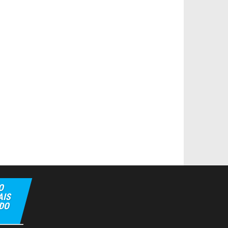
O
AIS
 DO