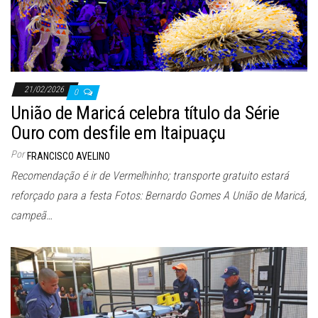
21/02/2026
0
União de Maricá celebra título da Série
Ouro com desfile em Itaipuaçu
Por
FRANCISCO AVELINO
Recomendação é ir de Vermelhinho; transporte gratuito estará
reforçado para a festa Fotos: Bernardo Gomes A União de Maricá,
campeã…