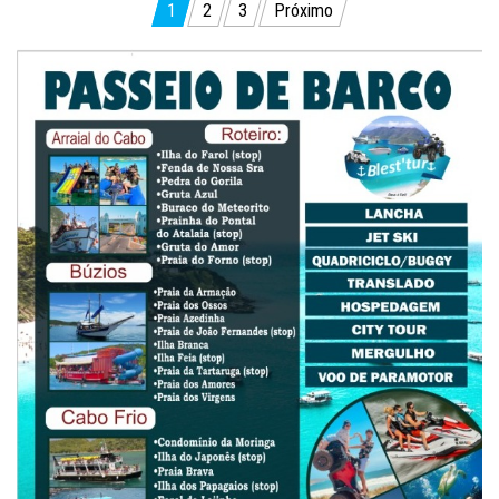
Paginação
1
2
3
Próximo
de
posts