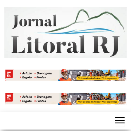
Skip
to
the
content
Jornal
Litoral
RJ