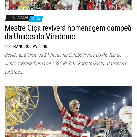
21/02/2026
0
Mestre Ciça reviverá homenagem campeã
da Unidos do Viradouro
Por
FRANCISCO AVELINO
Desfile terá início às 21 horas no Sambódromo do Rio Rio de
Janeiro/Brasil/Carnaval 2026 © Tata Barreto/Riotur Cariocas e
turistas…