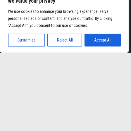
We value your privacy
We use cookies to enhance your browsing experience, serve
personalised ads or content, and analyse our traffic. By clicking
"Accept All", you consent to our use of cookies.
et
Elexbet Giris
Bahis Siteleri
Customise
Reject All
Accept All
Orgulhosamente mantido com
WordPress
|
Tema:
Envo
Magazine