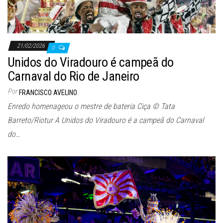
21/02/2026
0
Unidos do Viradouro é campeã do
Carnaval do Rio de Janeiro
Por
FRANCISCO AVELINO
Enredo homenageou o mestre de bateria Ciça © Tata
Barreto/Riotur A Unidos do Viradouro é a campeã do Carnaval
do…