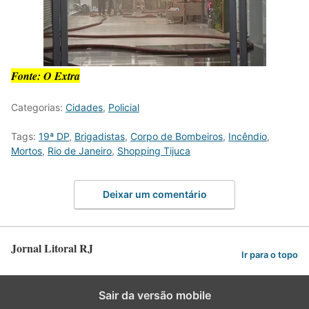
Fonte: O Extra
Categorias:
Cidades
,
Policial
Tags:
19ª DP
,
Brigadistas
,
Corpo de Bombeiros
,
Incêndio
,
Mortos
,
Rio de Janeiro
,
Shopping Tijuca
Deixar um comentário
Jornal Litoral RJ
Ir para o topo
Sair da versão mobile