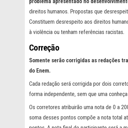
problema apresentado no desenvolviment
direitos humanos. Propostas que desrespei
Constituem desrespeito aos direitos human
à violência ou tenham referências racistas.
Correção
Somente serão corrigidas as redações tran
do Enem.
Cada redação será corrigida por dois corret
forma independente, sem que uma conheça a 
Os corretores atribuirão uma nota de 0 a 
soma desses pontos compõe a nota total atr
pontos. A nota final do participante será a m