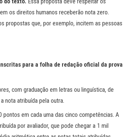
o do texto.
Essa proposta deve respeitar os
tem os direitos humanos receberão nota zero.
os propostas que, por exemplo, incitem as pessoas
scritas para a folha de redação oficial da prova
ores, com graduação em letras ou linguística, de
nota atribuída pela outra.
200 pontos em cada uma das cinco competências. A
ibuída por avaliador, que pode chegar a 1 mil
édia aritmética entre as notas totais atribuídas