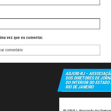
ima vez que eu comentar.
ADJORI-RJ – ASSOCIAÇÃ
DOS DIRETORES DE JORN
DO INTERIOR DO ESTADO
RIO DE JANEIRO
Elexbet
Tul
ADJORI-RJ - Associação dos Diretore