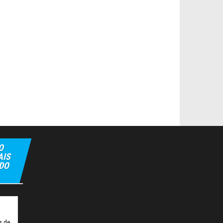
O
AIS
 DO
ipbet
Hiltonbet
Elexbet Giris
Bahis Siteleri
s de