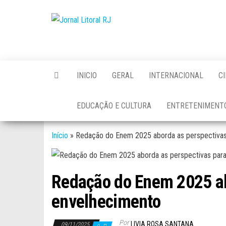
Skip
to
Jornal
the
Litoral
content
RJ
INICIO
GERAL
INTERNACIONAL
C
EDUCAÇÃO E CULTURA
ENTRETENIMENT
Início
»
Redação do Enem 2025 aborda as perspectivas
Redação do Enem 2025 ab
envelhecimento
Por
LIVIA ROSA SANTANA
09/11/2025