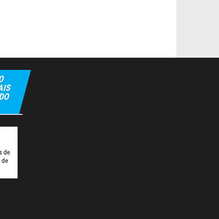
O
AIS
 DO
Elexbet
Tulipbet
Hiltonbet
Elexbet Giris
Bahis Siteleri
s de
o de