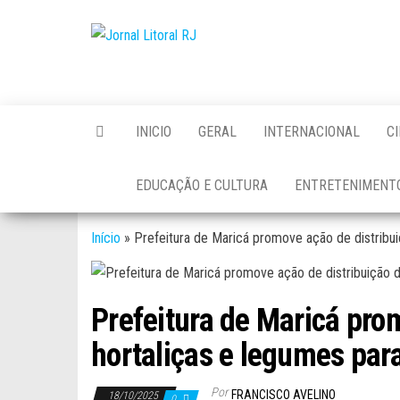
Skip
to
Jornal
the
Litoral
content
RJ
INICIO
GERAL
INTERNACIONAL
C
EDUCAÇÃO E CULTURA
ENTRETENIMENT
Início
»
Prefeitura de Maricá promove ação de distribui
Prefeitura de Maricá pro
hortaliças e legumes par
Por
FRANCISCO AVELINO
18/10/2025
0