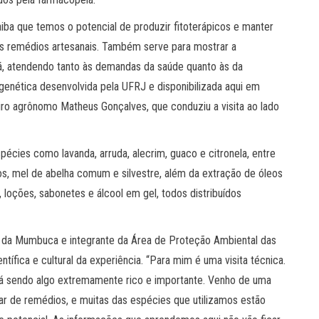
aiba que temos o potencial de produzir fitoterápicos e manter
 remédios artesanais. Também serve para mostrar a
á, atendendo tanto às demandas da saúde quanto às da
enética desenvolvida pela UFRJ e disponibilizada aqui em
iro agrônomo Matheus Gonçalves, que conduziu a visita ao lado
pécies como lavanda, arruda, alecrim, guaco e citronela, entre
atos, mel de abelha comum e silvestre, além da extração de óleos
, loções, sabonetes e álcool em gel, todos distribuídos
ora da Mumbuca e integrante da Área de Proteção Ambiental das
tífica e cultural da experiência. “Para mim é uma visita técnica.
tá sendo algo extremamente rico e importante. Venho de uma
gar de remédios, e muitas das espécies que utilizamos estão