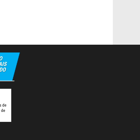
O
AIS
 DO
ulipbet
Hiltonbet
Elexbet Giris
Bahis Siteleri
s de
o de