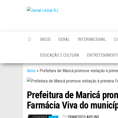
Skip
to
Jornal
the
Litoral
content
RJ
INICIO
GERAL
INTERNACIONAL
C
EDUCAÇÃO E CULTURA
ENTRETENIMENT
Início
»
Prefeitura de Maricá promove visitação à prime
Prefeitura de Maricá prom
Farmácia Viva do municí
Por
FRANCISCO AVELINO
17/10/2025