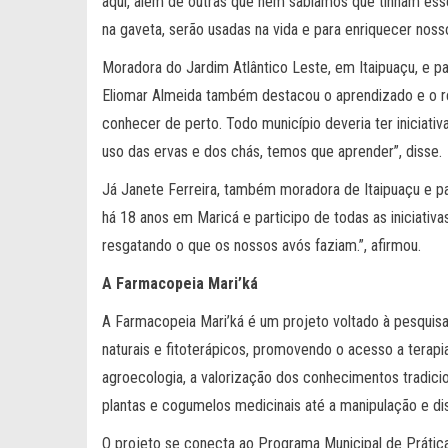
aqui, além de outras que nem sabíamos que tinham ess
na gaveta, serão usadas na vida e para enriquecer nosso
Moradora do Jardim Atlântico Leste, em Itaipuaçu, e 
Eliomar Almeida também destacou o aprendizado e o r
conhecer de perto. Todo município deveria ter iniciat
uso das ervas e dos chás, temos que aprender”, disse.
Já Janete Ferreira, também moradora de Itaipuaçu e pa
há 18 anos em Maricá e participo de todas as iniciativ
resgatando o que os nossos avós faziam.”, afirmou.
A Farmacopeia Mari’ká
A Farmacopeia Mari’ká é um projeto voltado à pesquisa
naturais e fitoterápicos, promovendo o acesso a terapia
agroecologia, a valorização dos conhecimentos tradicion
plantas e cogumelos medicinais até a manipulação e dis
O projeto se conecta ao Programa Municipal de Práti