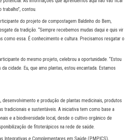
e potencial. As informações que aprendemos aqui não vão ficar
 trabalho”, contou.
participante do projeto de compostagem Baldinho do Bem,
esgate da tradição. “Sempre recebemos mudas daqui e quis vir
ivas como essa. É conhecimento e cultura. Precisamos resgatar o
rticipante do mesmo projeto, celebrou a oportunidade. “Estou
as da cidade. Eu, que amo plantas, estou encantada. Estamos
, desenvolvimento e produção de plantas medicinais, produtos
s tradicionais e sustentáveis. A iniciativa tem como base a
ais e a biodiversidade local, desde o cultivo orgânico de
ponibilização de fitoterápicos na rede de saúde.
cas Integrativas e Complementares em Saúde (PMPICS),