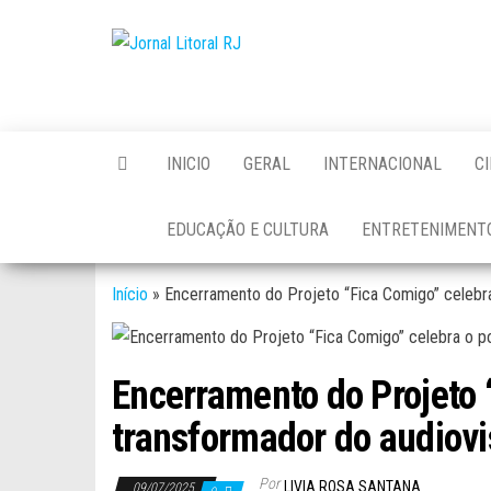
Skip
to
Jornal
the
Litoral
content
RJ
INICIO
GERAL
INTERNACIONAL
C
EDUCAÇÃO E CULTURA
ENTRETENIMENT
Início
»
Encerramento do Projeto “Fica Comigo” celebra
Encerramento do Projeto 
transformador do audiovi
Por
LIVIA ROSA SANTANA
09/07/2025