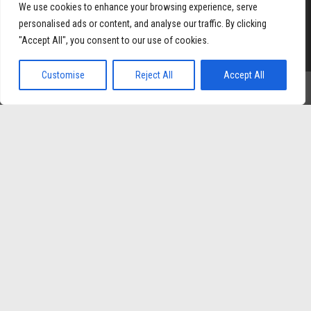
We use cookies to enhance your browsing experience, serve
personalised ads or content, and analyse our traffic. By clicking
Orgulhosamente mantido com
WordPress
|
Tema:
Envo
"Accept All", you consent to our use of cookies.
Magazine
Customise
Reject All
Accept All
Vá para versão mobile