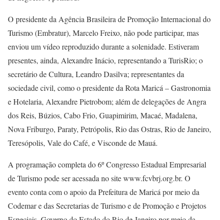
O presidente da Agência Brasileira de Promoção Internacional do
Turismo (Embratur), Marcelo Freixo, não pode participar, mas
enviou um vídeo reproduzido durante a solenidade. Estiveram
presentes, ainda, Alexandre Inácio, representando a TurisRio; o
secretário de Cultura, Leandro Dasilva; representantes da
sociedade civil, como o presidente da Rota Maricá – Gastronomia
e Hotelaria, Alexandre Pietrobom; além de delegações de Angra
dos Reis, Búzios, Cabo Frio, Guapimirim, Macaé, Madalena,
Nova Friburgo, Paraty, Petrópolis, Rio das Ostras, Rio de Janeiro,
Teresópolis, Vale do Café, e Visconde de Mauá.
A programação completa do 6º Congresso Estadual Empresarial
de Turismo pode ser acessada no site www.fcvbrj.org.br. O
evento conta com o apoio da Prefeitura de Maricá por meio da
Codemar e das Secretarias de Turismo e de Promoção e Projetos
Especiais, Governo do Estado do Rio de Janeiro por meio da