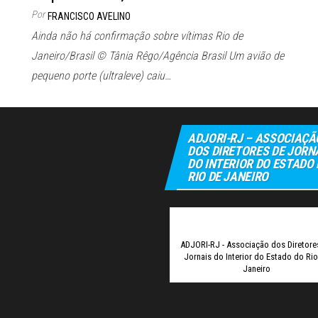
Por
FRANCISCO AVELINO
Ainda não há confirmação sobre vítimas Rio de
Janeiro/Brasil © Tânia Rêgo/Agência Brasil Um avião de
pequeno porte (ultraleve) caiu…
ADJORI-RJ – ASSOCIAÇÃ
DOS DIRETORES DE JORN
DO INTERIOR DO ESTADO
RIO DE JANEIRO
Ele
ADJORI-RJ - Associação dos Diretore
Jornais do Interior do Estado do Ri
Janeiro