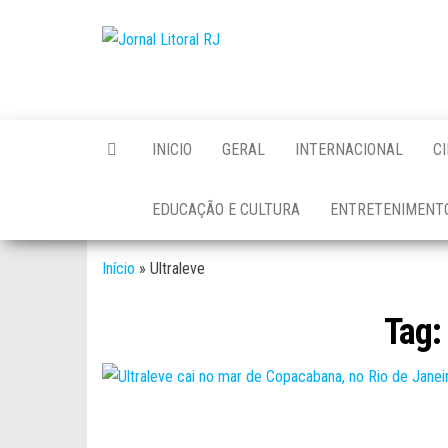
Skip
to
Jornal
the
Litoral
content
RJ
INICIO
GERAL
INTERNACIONAL
C
EDUCAÇÃO E CULTURA
ENTRETENIMENT
Início
»
Ultraleve
Tag