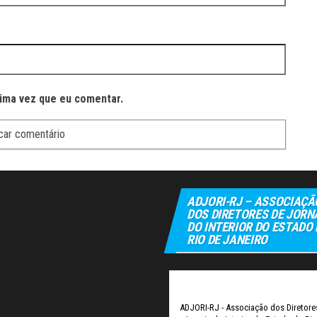
ima vez que eu comentar.
ADJORI-RJ – ASSOCIAÇÃ
DOS DIRETORES DE JORN
DO INTERIOR DO ESTADO
RIO DE JANEIRO
Elexbet
Tulipbe
ADJORI-RJ - Associação dos Diretore