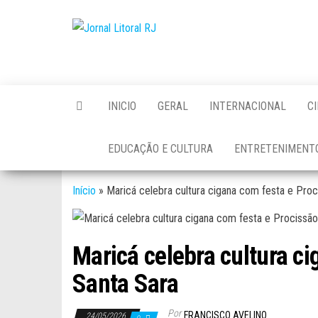
Skip
to
Jornal
the
Litoral
content
RJ
INICIO
GERAL
INTERNACIONAL
C
EDUCAÇÃO E CULTURA
ENTRETENIMENT
Início
»
Maricá celebra cultura cigana com festa e Proc
Maricá celebra cultura ci
Santa Sara
Por
FRANCISCO AVELINO
24/05/2026