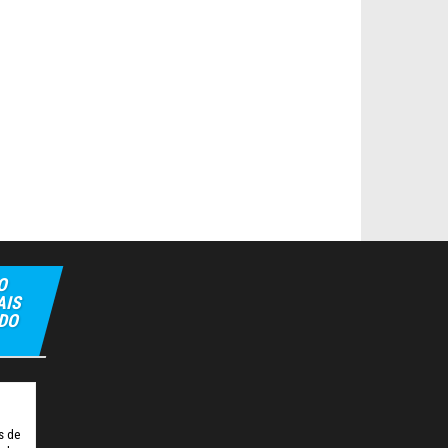
O
AIS
 DO
t
Hiltonbet
Elexbet Giris
Bahis Siteleri
s de