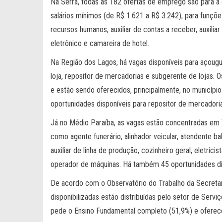
Na Serra, todas as 182 ofertas de emprego são para a c
salários mínimos (de R$ 1.621 a R$ 3.242), para funçõe
recursos humanos, auxiliar de contas a receber, auxiliar f
eletrônico e camareira de hotel.
Na Região dos Lagos, há vagas disponíveis para açouguei
loja, repositor de mercadorias e subgerente de lojas. 
e estão sendo oferecidos, principalmente, no município
oportunidades disponíveis para repositor de mercadori
Já no Médio Paraíba, as vagas estão concentradas em 
como agente funerário, alinhador veicular, atendente bal
auxiliar de linha de produção, cozinheiro geral, eletrici
operador de máquinas. Há também 45 oportunidades disp
De acordo com o Observatório do Trabalho da Secretar
disponibilizadas estão distribuídas pelo setor de Ser
pede o Ensino Fundamental completo (51,9%) e oferece 