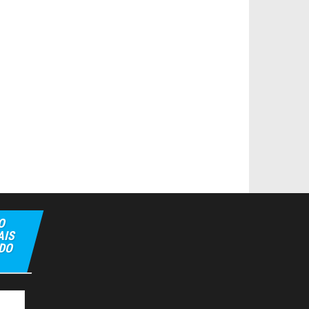
O
AIS
 DO
lipbet
Hiltonbet
Elexbet Giris
Bahis Siteleri