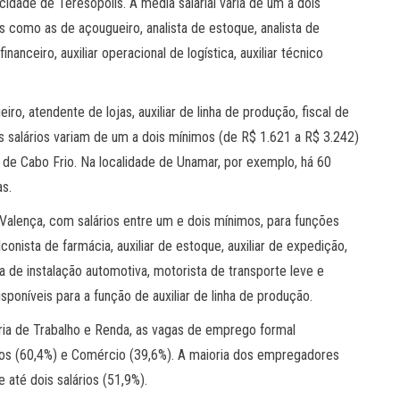
idade de Teresópolis. A média salarial varia de um a dois
s como as de açougueiro, analista de estoque, analista de
inanceiro, auxiliar operacional de logística, auxiliar técnico
ro, atendente de lojas, auxiliar de linha de produção, fiscal de
Os salários variam de um a dois mínimos (de R$ 1.621 a R$ 3.242)
 de Cabo Frio. Na localidade de Unamar, por exemplo, há 60
as.
Valença, com salários entre um e dois mínimos, para funções
conista de farmácia, auxiliar de estoque, auxiliar de expedição,
sta de instalação automotiva, motorista de transporte leve e
oníveis para a função de auxiliar de linha de produção.
ia de Trabalho e Renda, as vagas de emprego formal
viços (60,4%) e Comércio (39,6%). A maioria dos empregadores
até dois salários (51,9%).