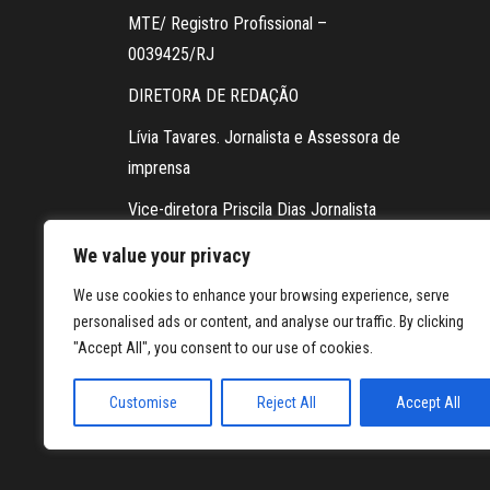
MTE/ Registro Profissional –
0039425/RJ
DIRETORA DE REDAÇÃO
Lívia Tavares. Jornalista e Assessora de
imprensa
Vice-diretora Priscila Dias Jornalista
Contato da redação via WhatsApp:
We value your privacy
21 98604-5878
We use cookies to enhance your browsing experience, serve
personalised ads or content, and analyse our traffic. By clicking
FOTOGRAFIA
"Accept All", you consent to our use of cookies.
Jennifer Assis
Customise
Reject All
Accept All