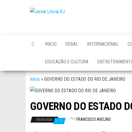
Skip
to
Jornal
the
Litoral
content
RJ
INICIO
GERAL
INTERNACIONAL
C
EDUCAÇÃO E CULTURA
ENTRETENIMENT
Início
»
GOVERNO DO ESTADO DO RIO DE JANEIRO
GOVERNO DO ESTADO DO
Por
FRANCISCO AVELINO
18/05/2026
0