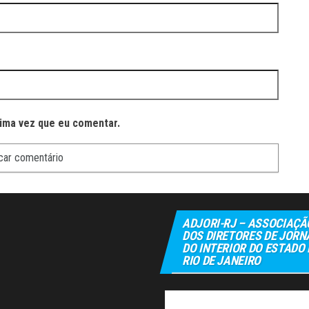
ima vez que eu comentar.
ADJORI-RJ – ASSOCIAÇÃ
DOS DIRETORES DE JORN
DO INTERIOR DO ESTADO
RIO DE JANEIRO
Elexbet
Tu