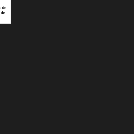
s de
o de