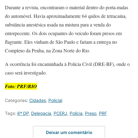
Durante a revista, encontraram o material dentro do porta-malas
do automóvel. Havia aproximadamente 64 quilos de tetracaína,
substância anestésica usada na mistura para a venda do
entorpecente. Os dois ocupantes do veículo foram presos em
flagrante. Eles vinham de São Paulo e fariam a entrega no
Complexo da Penha, na Zona Norte do Rio.
A ocorrência foi encaminhada à Polícia Civil (DRE-BF), onde o
caso será investigado.
Foto: PRF/RIO
Categorias:
Cidades
,
Policial
Tags:
6ª DP
,
Delegacia
,
PCERJ
,
Polícia
,
Preso
,
PRF
Deixar um comentário