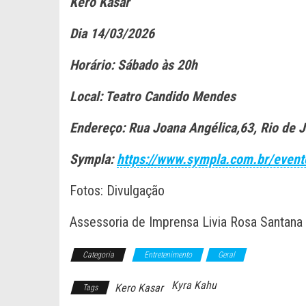
Kero Kasar
Dia 14/03/2026
Horário: Sábado às 20h
Local: Teatro Candido Mendes
Endereço: Rua Joana Angélica,63, Rio de J
Sympla:
https://www.sympla.com.br/even
Fotos: Divulgação
Assessoria de Imprensa Livia Rosa Santana
Categoria
Entretenimento
Geral
Kyra Kahu
Kero Kasar
Tags