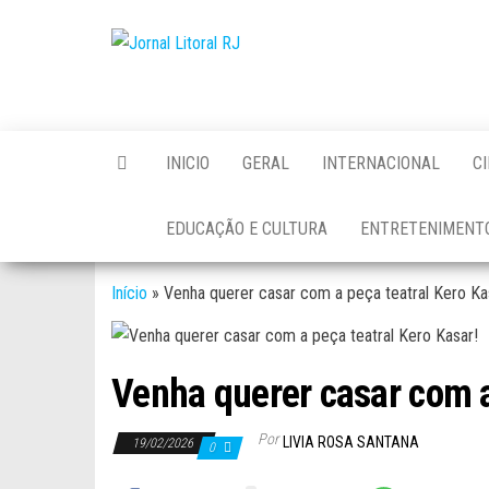
Skip
to
Jornal
the
Litoral
content
RJ
INICIO
GERAL
INTERNACIONAL
C
EDUCAÇÃO E CULTURA
ENTRETENIMENT
Início
»
Venha querer casar com a peça teatral Kero Ka
Venha querer casar com a
Por
LIVIA ROSA SANTANA
19/02/2026
0