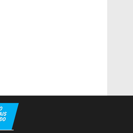
O
AIS
 DO