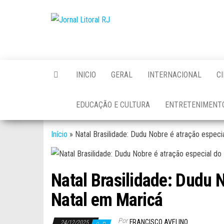
Skip
to
Jornal
the
Litoral
content
RJ
INICIO
GERAL
INTERNACIONAL
C
EDUCAÇÃO E CULTURA
ENTRETENIMENT
Início
»
Natal Brasilidade: Dudu Nobre é atração especi
Natal Brasilidade: Dudu N
Natal em Maricá
Por
FRANCISCO AVELINO
24/12/2025