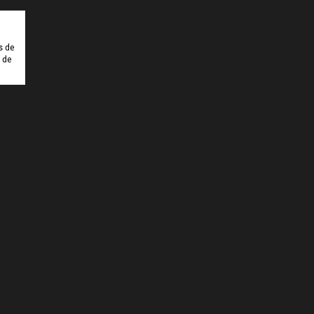
ipbet
Hiltonbet
Elexbet Giris
Bahis Siteleri
s de
o de