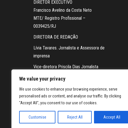
DIRETOR EXECUTIVO
Francisco Avelino da Costa Neto
MTE/ Registro Profissional –
0039425/RJ
DIRETORA DE REDAÇÃO
Lívia Tavares. Jornalista e Assessora de
imprensa
Vice-diretora Priscila Dias Jornalista
Contato da redação via WhatsApp:
We value your privacy
21 98604-5878
We use cookies to enhance your browsing experience, serve
personalised ads or content, and analyse our traffic. By clicking
FOTOGRAFIA
"Accept All", you consent to our use of cookies.
Jennifer Assis
Customise
Reject All
Accept All