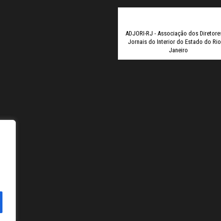
Elexbet
Tul
ADJORI-RJ - Associação dos Diretore
Jornais do Interior do Estado do Ri
Janeiro