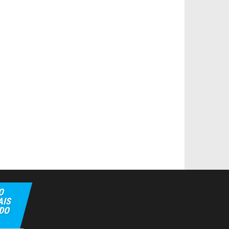
O
AIS
 DO