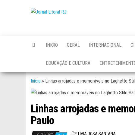
Skip
to
Jornal
the
Litoral
content
RJ
INICIO
GERAL
INTERNACIONAL
C
EDUCAÇÃO E CULTURA
ENTRETENIMENT
Início
»
Linhas arrojadas e memoráveis no Laghetto Sti
Linhas arrojadas e memor
Paulo
Por
LIVIA ROSA SANTANA
23/12/2025