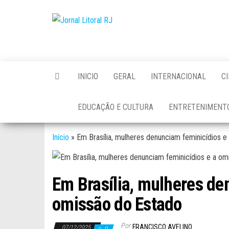
Skip
to
Jornal
the
Litoral
content
RJ
INICIO
GERAL
INTERNACIONAL
C
EDUCAÇÃO E CULTURA
ENTRETENIMENT
Início
»
Em Brasília, mulheres denunciam feminicídios 
Em Brasília, mulheres de
omissão do Estado
Por
FRANCISCO AVELINO
07/12/2025