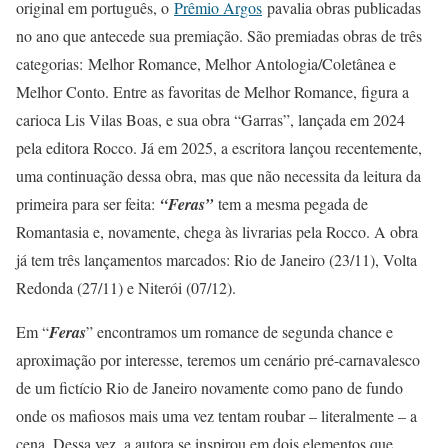
original em português, o
Prêmio Argos
pavalia obras publicadas
no ano que antecede sua premiação. São premiadas obras de três
categorias: Melhor Romance, Melhor Antologia/Coletânea e
Melhor Conto. Entre as favoritas de Melhor Romance, figura a
carioca Lis Vilas Boas, e sua obra “Garras”, lançada em 2024
pela editora Rocco. Já em 2025, a escritora lançou recentemente,
uma continuação dessa obra, mas que não necessita da leitura da
primeira para ser feita:
“Feras”
tem a mesma pegada de
Romantasia e, novamente, chega às livrarias pela Rocco. A obra
já tem três lançamentos marcados: Rio de Janeiro (23/11), Volta
Redonda (27/11) e Niterói (07/12).
Em “
Feras
” encontramos um romance de segunda chance e
aproximação por interesse, teremos um cenário pré-carnavalesco
de um fictício Rio de Janeiro novamente como pano de fundo
onde os mafiosos mais uma vez tentam roubar – literalmente – a
cena. Dessa vez, a autora se inspirou em dois elementos que