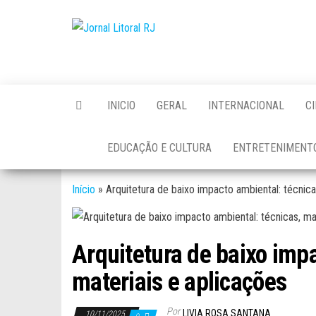
Skip
to
Jornal
the
Litoral
content
RJ
INICIO
GERAL
INTERNACIONAL
C
EDUCAÇÃO E CULTURA
ENTRETENIMENT
Início
»
Arquitetura de baixo impacto ambiental: técnica
Arquitetura de baixo impa
materiais e aplicações
Por
LIVIA ROSA SANTANA
10/11/2025