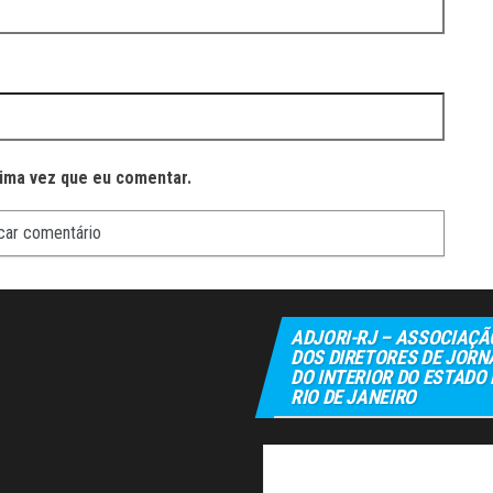
ima vez que eu comentar.
ADJORI-RJ – ASSOCIAÇÃ
DOS DIRETORES DE JORN
DO INTERIOR DO ESTADO
RIO DE JANEIRO
Elexbet
Tul