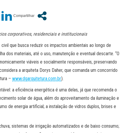
s corporativos, residenciais e institucionais
 civil que busca reduzir os impactos ambientais ao longo de
lha dos materiais, até o uso, manutenção e eventual descarte. “O
onomicamente viáveis e socialmente responsáveis, preservando
 considera a arquiteta Dorys Daher, que comanda um concorrido
etura –
www.dgarquitetura.com.br
).
entável: a eficiência energética é uma delas, já que recomenda o
uecimento solar de água, além do aproveitamento da iluminação e
o de energia artificial; a instalação de vidros duplos, brises e
chuva; sistemas de irrigação automatizados e de baixo consumo;