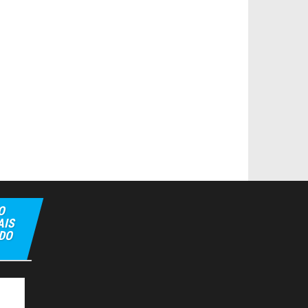
O
AIS
 DO
ipbet
Hiltonbet
Elexbet Giris
Bahis Siteleri