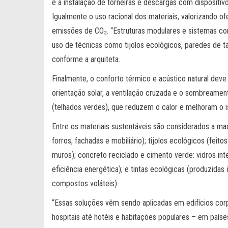
e a instalação de torneiras e descargas com dispositi
Igualmente o uso racional dos materiais, valorizando ofe
emissões de CO₂. “Estruturas modulares e sistemas con
uso de técnicas como tijolos ecológicos, paredes de t
conforme a arquiteta.
Finalmente, o conforto térmico e acústico natural dev
orientação solar, a ventilação cruzada e o sombreament
(telhados verdes), que reduzem o calor e melhoram o 
Entre os materiais sustentáveis são considerados a ma
forros, fachadas e mobiliário); tijolos ecológicos (feit
muros); concreto reciclado e cimento verde: vidros inte
eficiência energética); e tintas ecológicas (produzida
compostos voláteis).
“Essas soluções vêm sendo aplicadas em edifícios corpo
hospitais até hotéis e habitações populares – em paíse