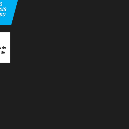
O
AIS
 DO
ipbet
Hiltonbet
Elexbet Giris
Bahis Siteleri
s de
o de