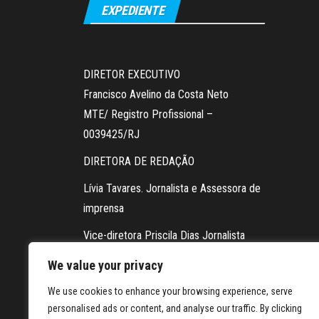
EXPEDIENTE
DIRETOR EXECUTIVO
Francisco Avelino da Costa Neto
MTE/ Registro Profissional –
0039425/RJ
DIRETORA DE REDAÇÃO
Lívia Tavares. Jornalista e Assessora de
imprensa
Vice-diretora Priscila Dias Jornalista
Contato da redação via WhatsApp:
We value your privacy
21 98604-5878
We use cookies to enhance your browsing experience, serve
personalised ads or content, and analyse our traffic. By clicking
FOTOGRAFIA