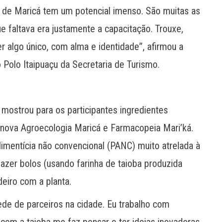
 de Maricá tem um potencial imenso. São muitas as
 faltava era justamente a capacitação. Trouxe,
 algo único, com alma e identidade”, afirmou a
 Polo Itaipuaçu da Secretaria de Turismo.
 mostrou para os participantes ingredientes
nova Agroecologia Maricá e Farmacopeia Mari’ká.
alimentícia não convencional (PANC) muito atrelada à
zer bolos (usando farinha de taioba produzida
deiro com a planta.
ede de parceiros na cidade. Eu trabalho com
 com a taioba me faz pensar e ter ideias inovadoras