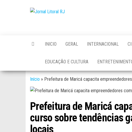
Skip
to
Jornal
the
Litoral
content
RJ
INICIO
GERAL
INTERNACIONAL
C
EDUCAÇÃO E CULTURA
ENTRETENIMENT
Início
»
Prefeitura de Maricá capacita empreendedores
Prefeitura de Maricá ca
curso sobre tendências 
locais