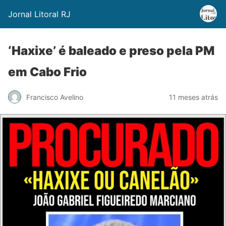
Jornal Litoral RJ
‘Haxixe’ é baleado e preso pela PM
em Cabo Frio
Francisco Avelino
11 meses atrás