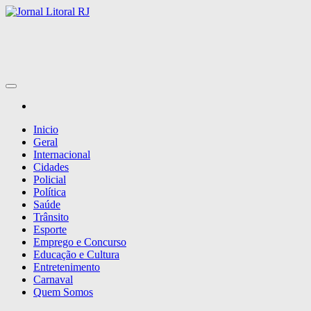
Skip
to
Jornal Litoral RJ
the
content
Inicio
Geral
Internacional
Cidades
Policial
Política
Saúde
Trânsito
Esporte
Emprego e Concurso
Educação e Cultura
Entretenimento
Carnaval
Quem Somos