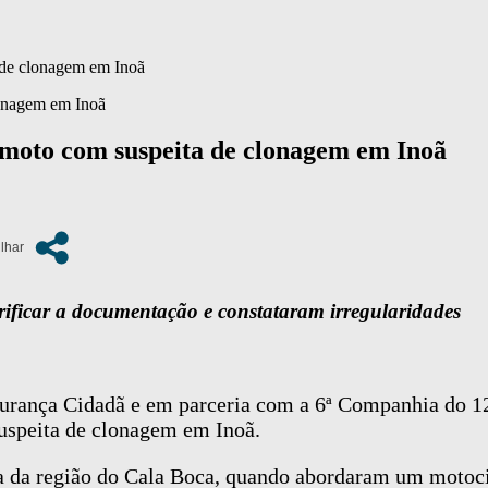
 de clonagem em Inoã
 moto com suspeita de clonagem em Inoã
rificar a documentação e constataram irregularidades
gurança Cidadã e em parceria com a 6ª Companhia do 12
uspeita de clonagem em Inoã.
a da região do Cala Boca, quando abordaram um motocic