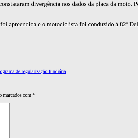
 constataram divergência nos dados da placa da moto. P
 foi apreendida e o motociclista foi conduzido à 82ª D
rograma de regularização fundiária
ão marcados com
*