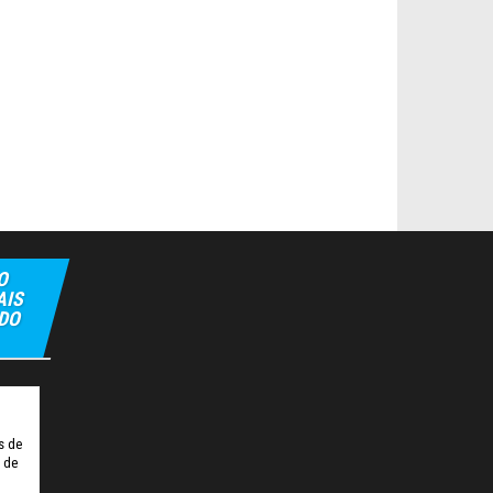
O
AIS
 DO
ipbet
Hiltonbet
Elexbet Giris
Bahis Siteleri
s de
o de