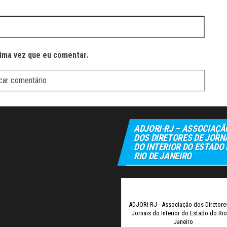
ima vez que eu comentar.
ADJORI-RJ – ASSOCIAÇÃ
DOS DIRETORES DE JORN
DO INTERIOR DO ESTADO
RIO DE JANEIRO
Elexbet
Tul
ADJORI-RJ - Associação dos Diretore
Jornais do Interior do Estado do Ri
Janeiro