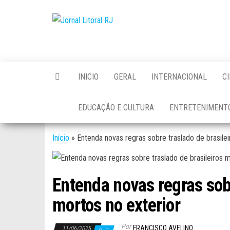
Skip
to
Jornal
the
Litoral
content
RJ
INICIO
GERAL
INTERNACIONAL
C
EDUCAÇÃO E CULTURA
ENTRETENIMENT
Início
»
Entenda novas regras sobre traslado de brasilei
Entenda novas regras sobr
mortos no exterior
Por
FRANCISCO AVELINO
11/06/2025