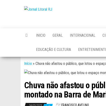
Skip
to
Jornal
the
Litoral
content
RJ
INICIO
GERAL
INTERNACIONAL
C
EDUCAÇÃO E CULTURA
ENTRETENIMENT
Início
»
Chuva não afastou o público, que lotou o espa
Chuva não afastou o públ
montado na Barra de Mar
Por
FRANCISCO AVELINO
24/05/2025