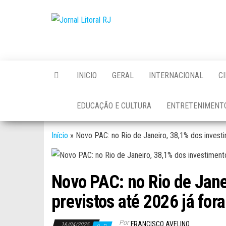
Skip
to
Jornal
the
Litoral
content
RJ
INICIO
GERAL
INTERNACIONAL
C
EDUCAÇÃO E CULTURA
ENTRETENIMENT
Início
»
Novo PAC: no Rio de Janeiro, 38,1% dos invest
Novo PAC: no Rio de Jane
previstos até 2026 já fo
Por
FRANCISCO AVELINO
16/04/2025