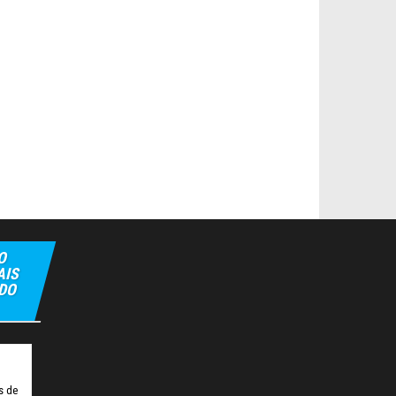
O
AIS
 DO
pbet
Hiltonbet
Elexbet Giris
Bahis Siteleri
s de