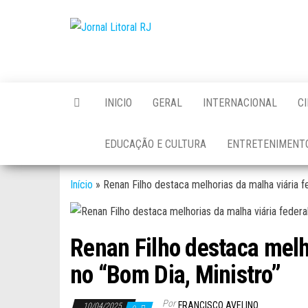
Skip
to
Jornal
the
Litoral
content
RJ
INICIO
GERAL
INTERNACIONAL
C
EDUCAÇÃO E CULTURA
ENTRETENIMENT
Início
»
Renan Filho destaca melhorias da malha viária f
Renan Filho destaca melh
no “Bom Dia, Ministro”
Por
FRANCISCO AVELINO
10/04/2025