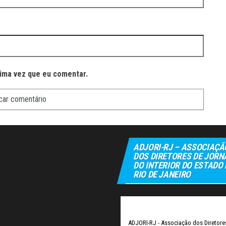
ima vez que eu comentar.
ADJORI-RJ – ASSOCIAÇÃ
DOS DIRETORES DE JORN
DO INTERIOR DO ESTADO
RIO DE JANEIRO
Elexbet
Tuli
ADJORI-RJ - Associação dos Diretore