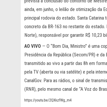
prevista a conclusão do contorno de Mestre
ainda, em junho, o leilão de otimização da
principal rodovia do estado. Santa Catarin
concreto da BR-163 no restante do estado. 
Norte), responsável por garantir R$ 10,23 bi
AO VIVO
— O “Bom Dia, Ministro” é uma cop
Presidência da República (Secom/PR) e da 
transmitido ao vivo a partir das 8h em form
pela TV (aberta ou via satélite) e pela inte
CanalGov. Para as rádios, o sinal de transm
(RNR), pelo mesmo canal de “A Voz do Brasi
https://youtu.be/2QXkzfWg_m4