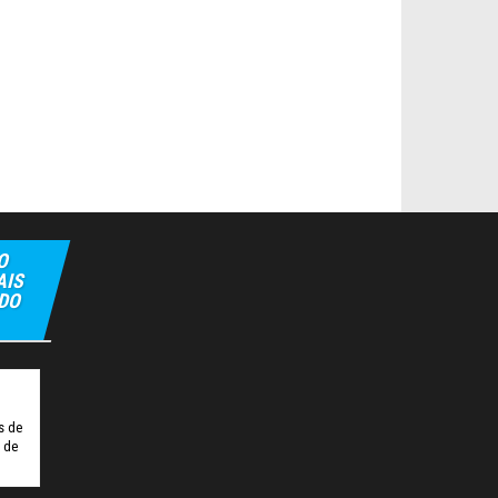
O
AIS
 DO
ulipbet
Hiltonbet
Elexbet Giris
Bahis Siteleri
s de
o de