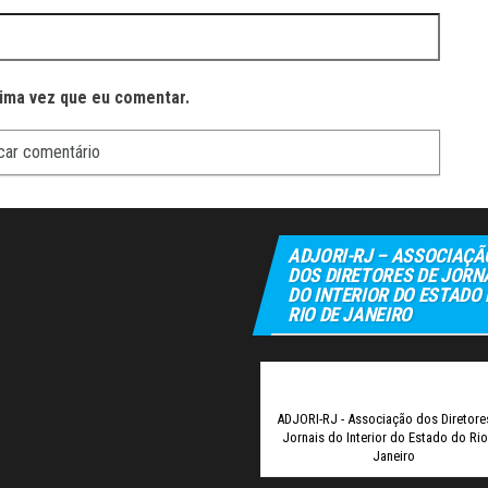
ima vez que eu comentar.
ADJORI-RJ – ASSOCIAÇÃ
DOS DIRETORES DE JORN
DO INTERIOR DO ESTADO
RIO DE JANEIRO
Elexbet
T
ADJORI-RJ - Associação dos Diretore
Jornais do Interior do Estado do Ri
Janeiro