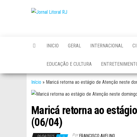
Skip
to
Jornal
the
Litoral
content
RJ
INICIO
GERAL
INTERNACIONAL
C
EDUCAÇÃO E CULTURA
ENTRETENIMENT
Início
»
Maricá retorna ao estágio de Atenção neste d
Maricá retorna ao estági
(06/04)
Por
FRANCISCO AVELINO
06/04/2025