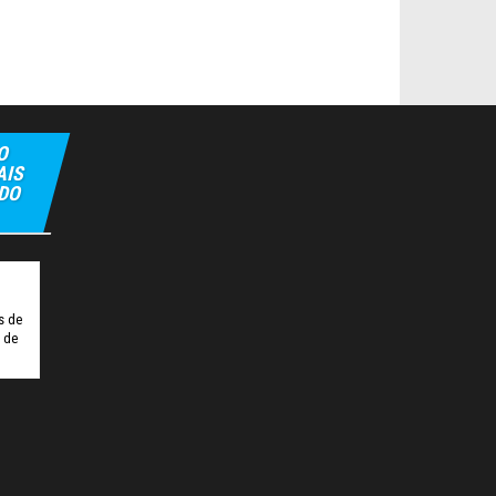
O
AIS
 DO
pbet
Hiltonbet
Elexbet Giris
Bahis Siteleri
s de
o de