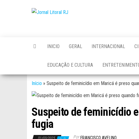
Skip
to
Jornal
the
Litoral
content
RJ
INICIO
GERAL
INTERNACIONAL
C
EDUCAÇÃO E CULTURA
ENTRETENIMENT
Início
»
Suspeito de feminicídio em Maricá é preso qua
Suspeito de feminicídio 
fugia
Por
FRANCISCO AVELINO
31/03/2025