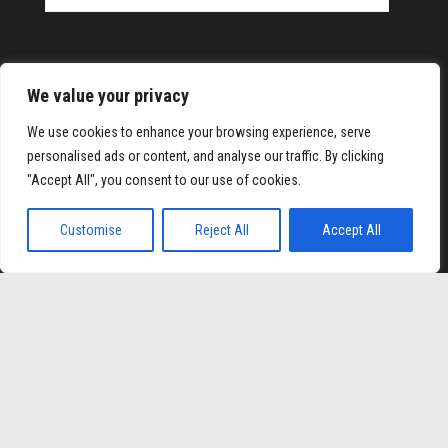
We value your privacy
We use cookies to enhance your browsing experience, serve
personalised ads or content, and analyse our traffic. By clicking
lipbet
Hiltonbet
Elexbet Giris
Bahis Siteleri
"Accept All", you consent to our use of cookies.
Orgulhosamente mantido com
WordPress
|
Tema:
Envo
Customise
Reject All
Accept All
Magazine
Vá para versão mobile