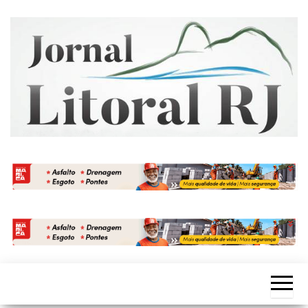
Skip
to
the
content
Jornal
Litoral
RJ