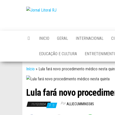
Skip
to
Jornal
the
Litoral
content
RJ
INICIO
GERAL
INTERNACIONAL
C
EDUCAÇÃO E CULTURA
ENTRETENIMENT
Início
»
Lula fará novo procedimento médico nesta quin
Lula fará novo procedime
Por
ALLIECUMMINS585
11/12/2024
0