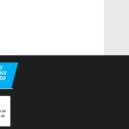
O
AIS
 DO
t
Tulipbet
Hiltonbet
Elexbet Giris
Bahis Siteleri
s de
o de