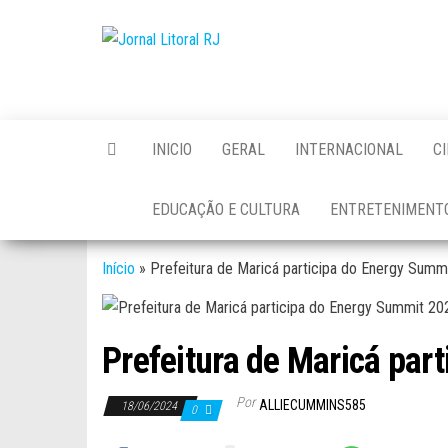
Skip
to
Jornal
the
Litoral
content
RJ
INICIO
GERAL
INTERNACIONAL
C
EDUCAÇÃO E CULTURA
ENTRETENIMENT
Início
»
Prefeitura de Maricá participa do Energy Summ
Prefeitura de Maricá par
Por
ALLIECUMMINS585
18/06/2024
0