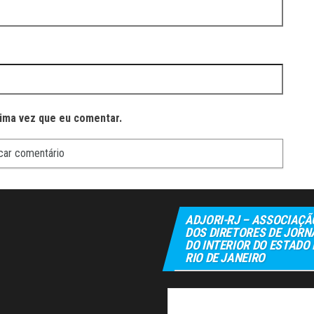
ima vez que eu comentar.
ADJORI-RJ – ASSOCIAÇÃ
DOS DIRETORES DE JORN
DO INTERIOR DO ESTADO
RIO DE JANEIRO
Elexbet
Tul