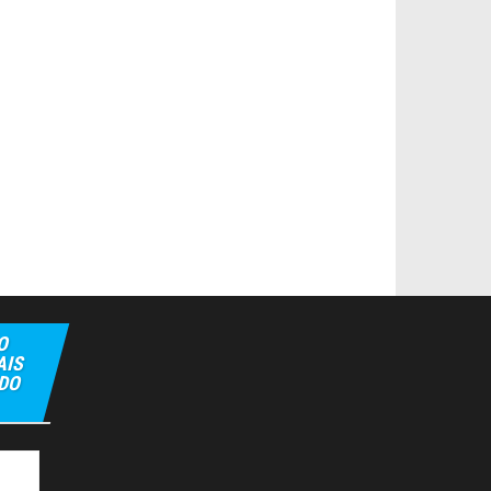
O
AIS
 DO
ipbet
Hiltonbet
Elexbet Giris
Bahis Siteleri