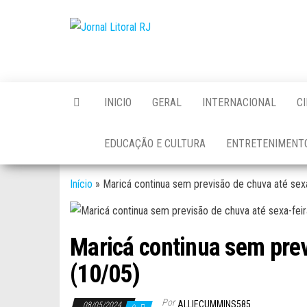
Skip
to
Jornal
the
Litoral
content
RJ
INICIO
GERAL
INTERNACIONAL
C
EDUCAÇÃO E CULTURA
ENTRETENIMENT
Início
»
Maricá continua sem previsão de chuva até sexa
Maricá continua sem prev
(10/05)
Por
ALLIECUMMINS585
08/05/2024