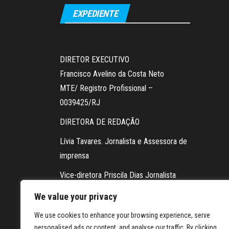
EXPEDIENTE
DIRETOR EXECUTIVO
Francisco Avelino da Costa Neto
MTE/ Registro Profissional –
0039425/RJ
DIRETORA DE REDAÇÃO
Lívia Tavares. Jornalista e Assessora de
imprensa
Vice-diretora Priscila Dias Jornalista
Contato da redação via WhatsApp:
We value your privacy
21 98604-5878
We use cookies to enhance your browsing experience, serve
personalised ads or content, and analyse our traffic. By clicking