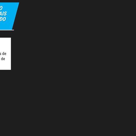
O
AIS
 DO
t
Tulipbet
Hiltonbet
Elexbet Giris
Bahis Siteleri
s de
o de