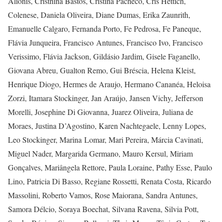
Alionis, Cristhina Bastos, Cristina Pacheco, Cris Hettich,
Colenese, Daniela Oliveira, Diane Dumas, Erika Zaunrith,
Emanuelle Calgaro, Fernanda Porto, Fe Pedrosa, Fe Paneque,
Flávia Junqueira, Francisco Antunes, Francisco Ivo, Francisco
Verissimo, Flávia Jackson, Gildásio Jardim, Gisele Faganello,
Giovana Abreu, Gualton Remo, Gui Bréscia, Helena Kleist,
Henrique Diogo, Hermes de Araujo, Hermano Cananéa, Heloisa
Zorzi, Itamara Stockinger, Jan Araújo, Jansen Vichy, Jefferson
Morelli, Josephine Di Giovanna, Juarez Oliveira, Juliana de
Moraes, Justina D’Agostino, Karen Nachtegaele, Lenny Lopes,
Leo Stockinger, Marina Lomar, Mari Pereira, Márcia Cavinati,
Miguel Nader, Margarida Germano, Mauro Kersul, Miriam
Gonçalves, Mariângela Rettore, Paula Loraine, Pathy Esse, Paulo
Lino, Patricia Di Basso, Regiane Rossetti, Renata Costa, Ricardo
Massolini, Roberto Vamos, Rose Maiorana, Sandra Antunes,
Samora Délcio, Soraya Boechat, Silvana Ravena, Silvia Pott,