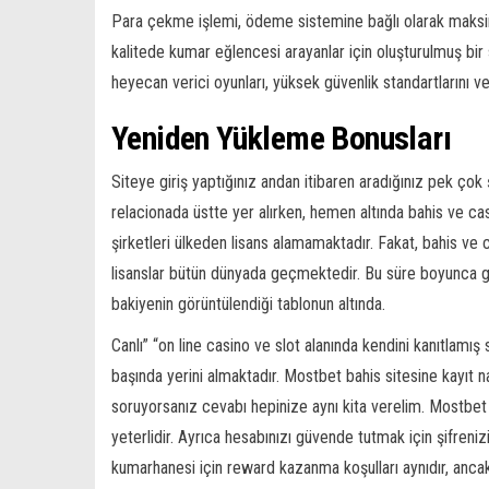
Para çekme işlemi, ödeme sistemine bağlı olarak maksim
kalitede kumar eğlencesi arayanlar için oluşturulmuş bi
heyecan verici oyunları, yüksek güvenlik standartlarını ve 
Yeniden Yükleme Bonusları
Siteye giriş yaptığınız andan itibaren aradığınız pek çok ş
relacionada üstte yer alırken, hemen altında bahis ve cas
şirketleri ülkeden lisans alamamaktadır. Fakat, bahis ve 
lisanslar bütün dünyada geçmektedir. Bu süre boyunca
bakiyenin görüntülendiği tablonun altında.
Canlı” “on line casino ve slot alanında kendini kanıtlamış
başında yerini almaktadır. Mostbet bahis sitesine kayıt nas
soruyorsanız cevabı hepinize aynı kita verelim. Mostbet
yeterlidir. Ayrıca hesabınızı güvende tutmak için şifreni
kumarhanesi için reward kazanma koşulları aynıdır, anca