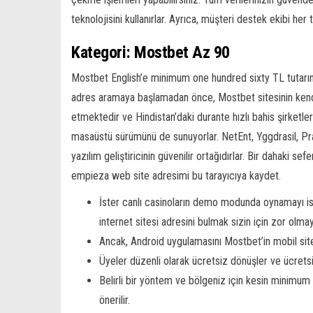
teknolojisini kullanırlar. Ayrıca, müşteri destek ekibi he
Kategori: Mostbet Az 90
Mostbet English’e minimum one hundred sixty TL tutarınd
adres aramaya başlamadan önce, Mostbet sitesinin kendis
etmektedir ve Hindistan’daki durante hızlı bahis şirketler
masaüstü sürümünü de sunuyorlar. NetEnt, Yggdrasil, P
yazılım geliştiricinin güvenilir ortağıdırlar. Bir dahaki 
empieza web site adresimi bu tarayıcıya kaydet.
İster canlı casinoların demo modunda oynamayı ist
internet sitesi adresini bulmak sizin için zor olmay
Ancak, Android uygulamasını Mostbet’in mobil sitesi
Üyeler düzenli olarak ücretsiz dönüşler ve ücretsiz
Belirli bir yöntem ve bölgeniz için kesin minimum
önerilir.