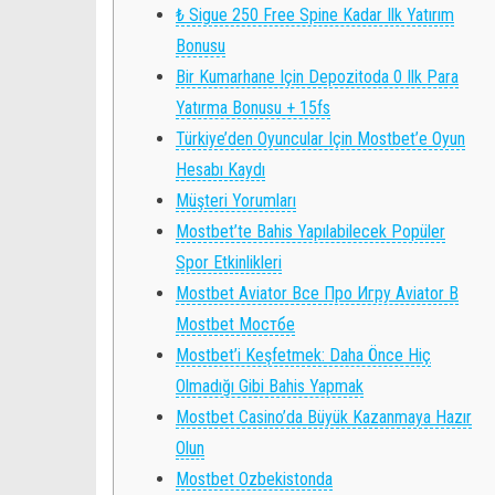
₺ Sigue 250 Free Spine Kadar Ilk Yatırım
Bonusu
Bir Kumarhane Için Depozitoda 0 Ilk Para
Yatırma Bonusu + 15fs
Türkiye’den Oyuncular Için Mostbet’e Oyun
Hesabı Kaydı
Müşteri Yorumları
Mostbet’te Bahis Yapılabilecek Popüler
Spor Etkinlikleri
Mostbet Aviator Все Про Игру Aviator В
Mostbet Мостбе
Mostbet’i Keşfetmek: Daha Önce Hiç
Olmadığı Gibi Bahis Yapmak
Mostbet Casino’da Büyük Kazanmaya Hazır
Olun
Mostbet Ozbekistonda