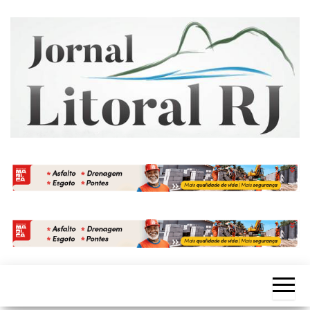
Skip
to
the
content
Jornal
Litoral
RJ