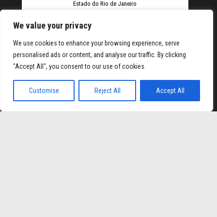
Estado do Rio de Janeiro
We value your privacy
We use cookies to enhance your browsing experience, serve
personalised ads or content, and analyse our traffic. By clicking
"Accept All", you consent to our use of cookies.
Elexbet
Tulipbet
Hiltonbet
Elexbet Giris
Bahis Siteleri
Customise
Reject All
Accept All
Orgulhosamente mantido com
WordPress
|
Tema:
Envo
Magazine