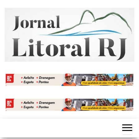
Skip
to
the
content
Jornal
Litoral
RJ