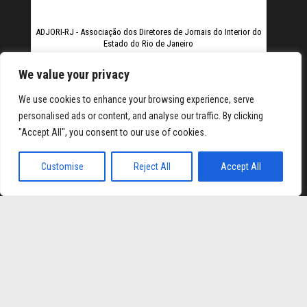
ADJORI-RJ - Associação dos Diretores de Jornais do Interior do
Estado do Rio de Janeiro
We value your privacy
We use cookies to enhance your browsing experience, serve
personalised ads or content, and analyse our traffic. By clicking
"Accept All", you consent to our use of cookies.
Elexbet
Tulipbet
Hiltonbet
Elexbet Giris
Bahis Siteleri
Customise
Reject All
Accept All
Orgulhosamente mantido com
WordPress
|
Tema:
Envo
Magazine