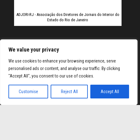
ADJORI-RJ - Associação dos Diretores de Jornais do Interior do
Estado do Rio de Janeiro
We value your privacy
We use cookies to enhance your browsing experience, serve
personalised ads or content, and analyse our traffic. By clicking
lexbet
Tulipbet
Hiltonbet
Elexbet Giris
Bahis Siteleri
"Accept All", you consent to our use of cookies.
Orgulhosamente mantido com
WordPress
|
Tema:
Envo
Customise
Reject All
Accept All
Magazine