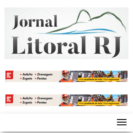
Skip
to
the
content
Jornal
Litoral
RJ