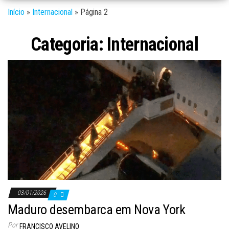
Início
»
Internacional
»
Página 2
Categoria:
Internacional
03/01/2026
0
Maduro desembarca em Nova York
Por
FRANCISCO AVELINO