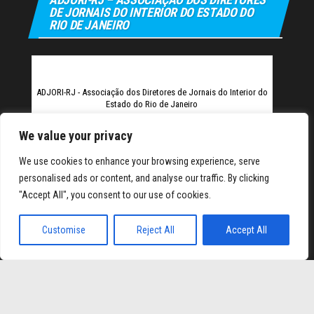
DE JORNAIS DO INTERIOR DO ESTADO DO
RIO DE JANEIRO
ADJORI-RJ - Associação dos Diretores de Jornais do Interior do
Estado do Rio de Janeiro
We value your privacy
We use cookies to enhance your browsing experience, serve
personalised ads or content, and analyse our traffic. By clicking
"Accept All", you consent to our use of cookies.
ulipbet
Hiltonbet
Elexbet Giris
Bahis Siteleri
Customise
Reject All
Accept All
Orgulhosamente mantido com
WordPress
|
Tema:
Envo
Magazine