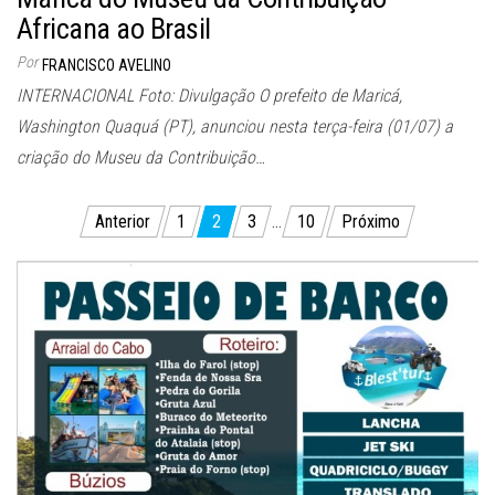
Africana ao Brasil
Por
FRANCISCO AVELINO
INTERNACIONAL Foto: Divulgação O prefeito de Maricá,
Washington Quaquá (PT), anunciou nesta terça-feira (01/07) a
criação do Museu da Contribuição…
Paginação
Anterior
1
2
3
…
10
Próximo
de
posts