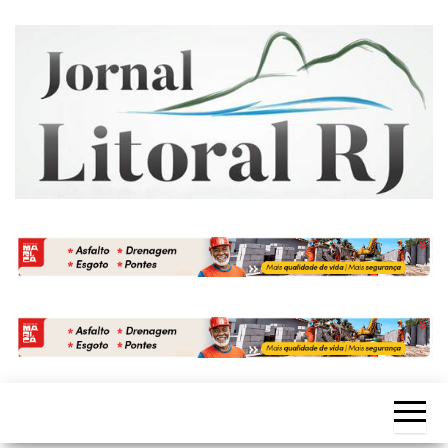
Skip
to
the
content
Jornal
Litoral
RJ