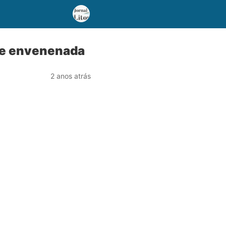
te envenenada
2 anos atrás