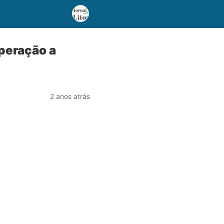
uperação a
2 anos atrás